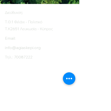
Διεύθυνση:
Τ.Θ.1 Φιλάνι - Πολιτικό
Τ.Κ2651 Λευκωσία - Κύπρος
Email:
info@agiaskepi.org
Τηλ.:
70087222
Εγγραφείτε στο
Ενημερωτικό μας
Δελτίο
Όνομα