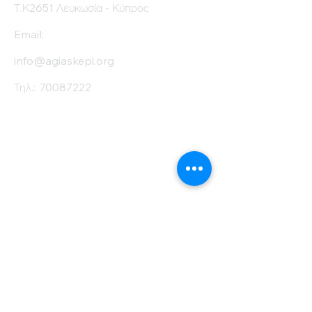
Τ.Κ2651 Λευκωσία - Κύπρος
Email:
info@agiaskepi.org
Τηλ.:
70087222
Εγγραφείτε στο
Ενημερωτικό μας
Δελτίο
Όνομα
Επίθετο