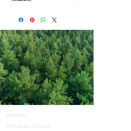
Διεύθυνση:
Τ.Θ.1 Φιλάνι - Πολιτικό