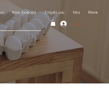
μα
Κάνε Εισφορά
Στήριξε μας
Νέα
More
Σύνδεση