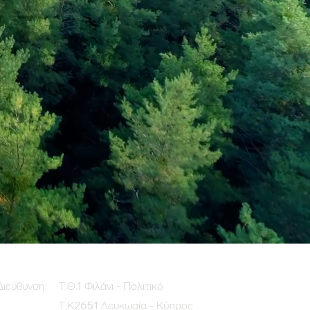
Διεύθυνση:
Τ.Θ.1 Φιλάνι - Πολιτικό
Τ.Κ2651 Λευκωσία - Κύπρος