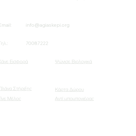
Email:
info@agiaskepi.org
Τηλ.:
70087222
Κάνε Εισφορά
Ψώνισε Βιολογικά
Πλάνα Στήριξης
Κάρτα Δώρου
Γίνε Μέλος
Αντί μπομπονιέρας
Οι Κοινωνικοί μας Εταίροι