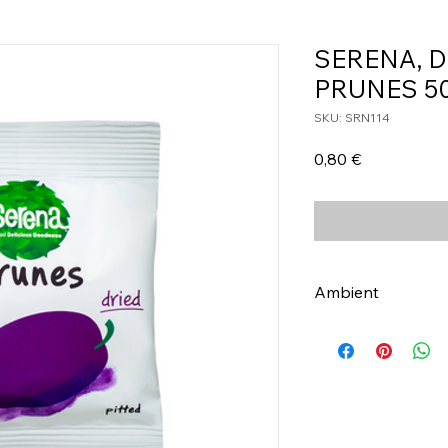
SERENA, D
PRUNES 5
SKU: SRN114
Τιμή
0,80 €
Ambient