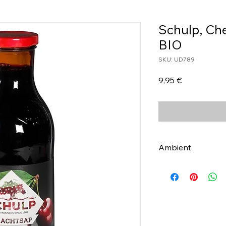
Schulp, Ch
BIO
SKU: UD789
Τιμή
9,95 €
Ambient