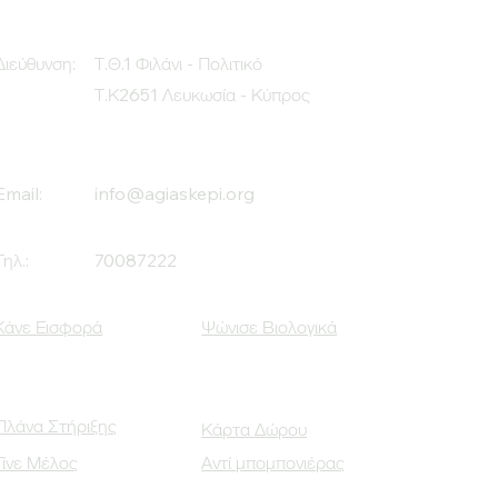
Διεύθυνση:
Τ.Θ.1 Φιλάνι - Πολιτικό
Τ.Κ2651 Λευκωσία - Κύπρος
Email:
info@agiaskepi.org
Τηλ.:
70087222
Κάνε Εισφορά
Ψώνισε Βιολογικά
Πλάνα Στήριξης
Κάρτα Δώρου
Γίνε Μέλος
Αντί μπομπονιέρας