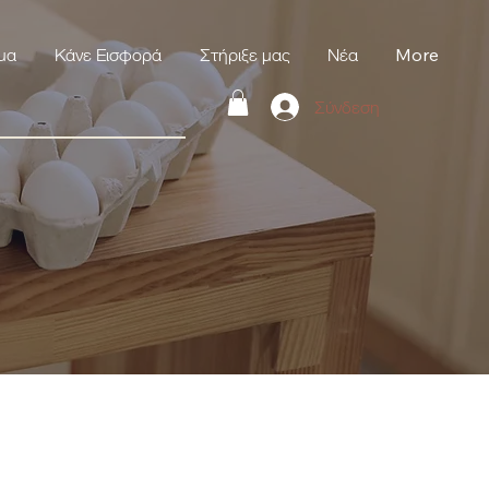
μα
Κάνε Εισφορά
Στήριξε μας
Νέα
More
Σύνδεση