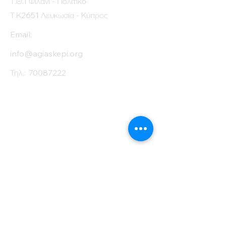
Τ.Θ.1 Φιλάνι - Πολιτικό
Τ.Κ2651 Λευκωσία - Κύπρος
Email:
info@agiaskepi.org
Τηλ.:
70087222
Εγγραφείτε στο
Ενημερωτικό μας
Δελτίο
Όνομα
Επίθετο