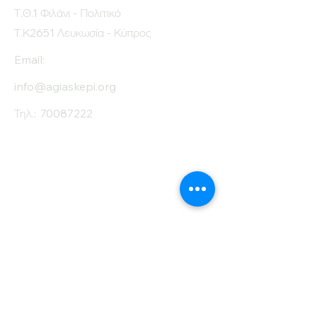
Τ.Θ.1 Φιλάνι - Πολιτικό
Τ.Κ2651 Λευκωσία - Κύπρος
Email:
info@agiaskepi.org
Τηλ.:
70087222
Εγγραφείτε στο
Ενημερωτικό μας
Δελτίο
Όνομα
Επίθετο