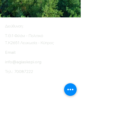
Διεύθυνση:
Τ.Θ.1 Φιλάνι - Πολιτικό
Τ.Κ2651 Λευκωσία - Κύπρος
Email:
info@agiaskepi.org
Τηλ.:
70087222
Εγγραφείτε στο
Ενημερωτικό μας
Δελτίο