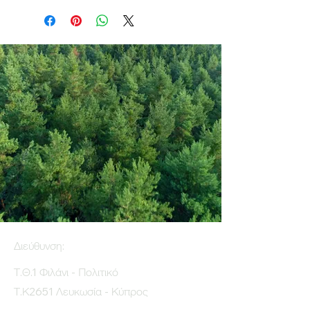
Διεύθυνση:
Τ.Θ.1 Φιλάνι - Πολιτικό
Τ.Κ2651 Λευκωσία - Κύπρος