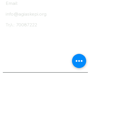
Email:
info@agiaskepi.org
Τηλ.:
70087222
Εγγραφείτε στο
Ενημερωτικό μας
Δελτίο
Όνομα
Επίθετο