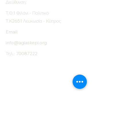
Διεύθυνση:
Τ.Θ.1 Φιλάνι - Πολιτικό
Τ.Κ2651 Λευκωσία - Κύπρος
Email:
info@agiaskepi.org
Τηλ.:
70087222
Εγγραφείτε στο
Ενημερωτικό μας
Δελτίο
Όνομα