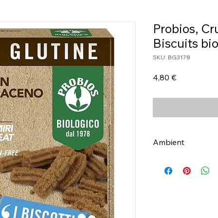
Probios, C
Biscuits bi
SKU: BG3178
Τιμή
4,80 €
Ambient