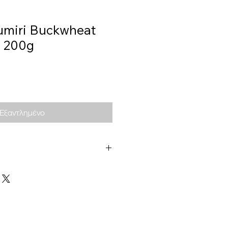
rumiri Buckwheat
o 200g
Εξαντλημένο