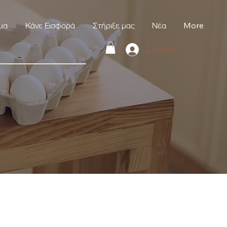
μα
Κάνε Εισφορά
Στήριξε μας
Νέα
More
Σύνδεση