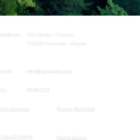
Διεύθυνση:
Τ.Θ.1 Φιλάνι - Πολιτικό
Τ.Κ2651 Λευκωσία - Κύπρος
Email:
info@agiaskepi.org
Τηλ.:
70087222
Κάνε Εισφορά
Ψώνισε Βιολογικά
Πλάνα Στήριξης
Κάρτα Δώρου