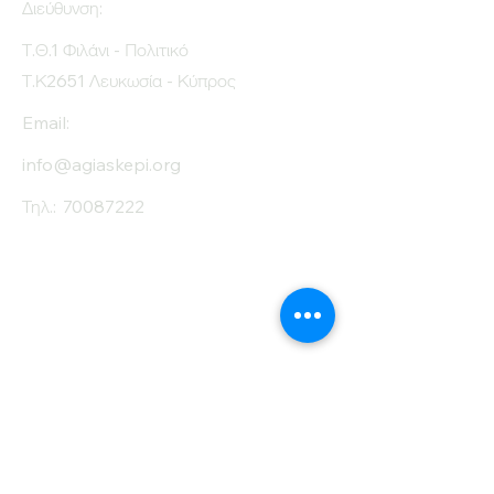
Διεύθυνση:
Τ.Θ.1 Φιλάνι - Πολιτικό
Τ.Κ2651 Λευκωσία - Κύπρος
Email:
info@agiaskepi.org
Τηλ.:
70087222
Εγγραφείτε στο
Ενημερωτικό μας
Δελτίο
Όνομα