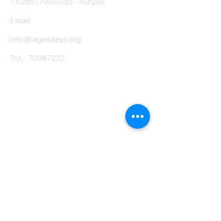
Τ.Κ2651 Λευκωσία - Κύπρος
Email:
info@agiaskepi.org
Τηλ.:
70087222
Εγγραφείτε στο
Ενημερωτικό μας
Δελτίο
Όνομα
Επίθετο