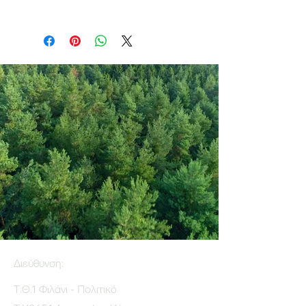
Διεύθυνση:
Τ.Θ.1 Φιλάνι - Πολιτικό