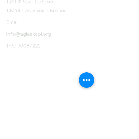
Τ.Θ.1 Φιλάνι - Πολιτικό
Τ.Κ2651 Λευκωσία - Κύπρος
Email:
info@agiaskepi.org
Τηλ.:
70087222
Εγγραφείτε στο
Ενημερωτικό μας
Δελτίο
Όνομα
Επίθετο