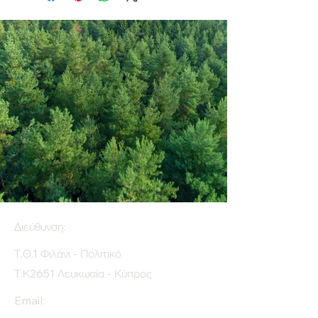
Διεύθυνση:
Τ.Θ.1 Φιλάνι - Πολιτικό
Τ.Κ2651 Λευκωσία - Κύπρος
Email: