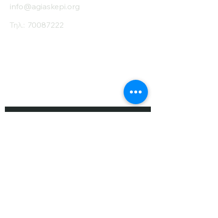
info@agiaskepi.org
Τηλ.:
70087222
Εγγραφείτε στο
Ενημερωτικό μας
Δελτίο
Όνομα
Επίθετο
Ηλ. Ταχυδρομείο