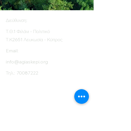
Διεύθυνση:
Τ.Θ.1 Φιλάνι - Πολιτικό
Τ.Κ2651 Λευκωσία - Κύπρος
Email:
info@agiaskepi.org
Τηλ.:
70087222
Εγγραφείτε στο
Ενημερωτικό μας
Δελτίο
Όνομα