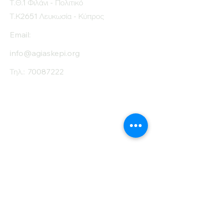
Τ.Θ.1 Φιλάνι - Πολιτικό
Τ.Κ2651 Λευκωσία - Κύπρος
Email:
info@agiaskepi.org
Τηλ.:
70087222
Εγγραφείτε στο
Ενημερωτικό μας
Δελτίο
Όνομα
Επίθετο