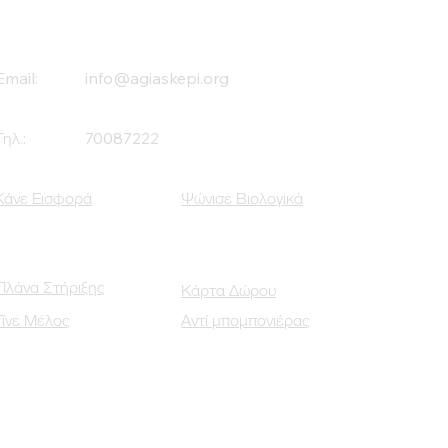
Email:
info@agiaskepi.org
Τηλ.:
70087222
Κάνε Εισφορά
Ψώνισε Βιολογικά
Πλάνα Στήριξης
Κάρτα Δώρου
Γίνε Μέλος
Αντί μπομπονιέρας
Οι Κοινωνικοί μας Εταίροι