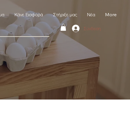
μα
Κάνε Εισφορά
Στήριξε μας
Νέα
More
Σύνδεση