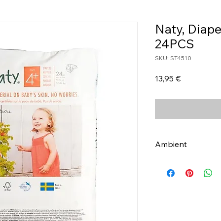
Naty, Diape
24PCS
SKU: ST4510
Τιμή
13,95 €
Ambient