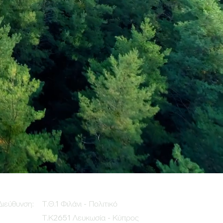
Διεύθυνση:
Τ.Θ.1 Φιλάνι - Πολιτικό
Τ.Κ2651 Λευκωσία - Κύπρος