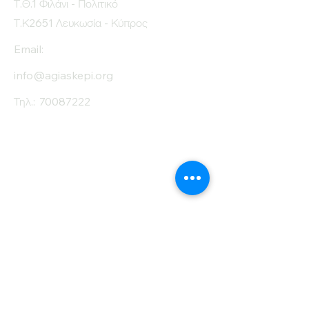
Τ.Θ.1 Φιλάνι - Πολιτικό
Τ.Κ2651 Λευκωσία - Κύπρος
Email:
info@agiaskepi.org
Τηλ.:
70087222
Εγγραφείτε στο
Ενημερωτικό μας
Δελτίο
Όνομα
Επίθετο