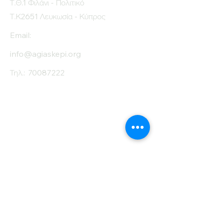
Τ.Θ.1 Φιλάνι - Πολιτικό
Τ.Κ2651 Λευκωσία - Κύπρος
Email:
info@agiaskepi.org
Τηλ.:
70087222
Εγγραφείτε στο
Ενημερωτικό μας
Δελτίο
Όνομα
Επίθετο