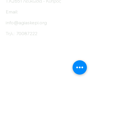
Τ.Κ2651 Λευκωσία - Κύπρος
Email:
info@agiaskepi.org
Τηλ.:
70087222
Εγγραφείτε στο
Ενημερωτικό μας
Δελτίο
Όνομα
Επίθετο