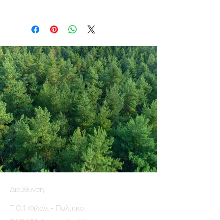
Διεύθυνση:
Τ.Θ.1 Φιλάνι - Πολιτικό