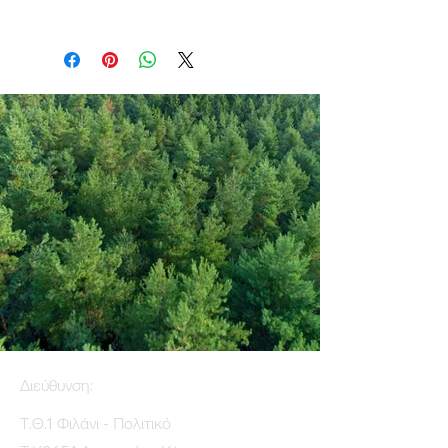
Διεύθυνση:
Τ.Θ.1 Φιλάνι - Πολιτικό