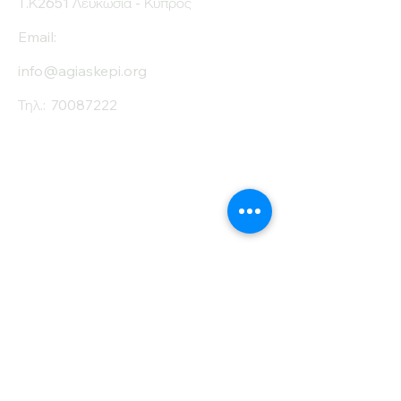
Τ.Κ2651 Λευκωσία - Κύπρος
Email:
info@agiaskepi.org
Τηλ.:
70087222
Εγγραφείτε στο
Ενημερωτικό μας
Δελτίο
Όνομα
Επίθετο