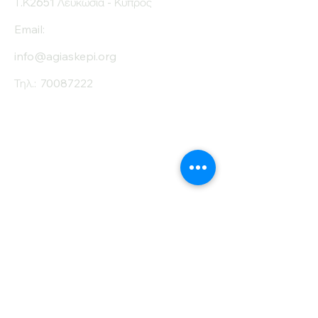
Τ.Κ2651 Λευκωσία - Κύπρος
Email:
info@agiaskepi.org
Τηλ.:
70087222
Εγγραφείτε στο
Ενημερωτικό μας
Δελτίο
Όνομα
Επίθετο