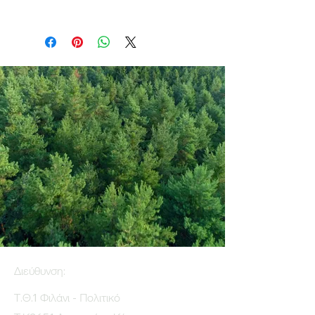
Διεύθυνση:
Τ.Θ.1 Φιλάνι - Πολιτικό