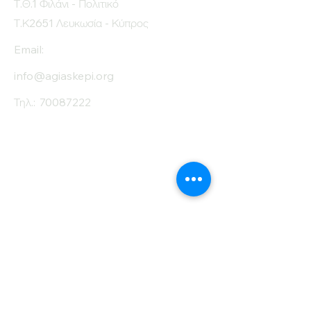
Τ.Θ.1 Φιλάνι - Πολιτικό
Τ.Κ2651 Λευκωσία - Κύπρος
Email:
info@agiaskepi.org
Τηλ.:
70087222
Εγγραφείτε στο
Ενημερωτικό μας
Δελτίο
Όνομα
Επίθετο