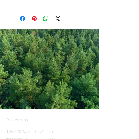
Διεύθυνση:
Τ.Θ.1 Φιλάνι - Πολιτικό