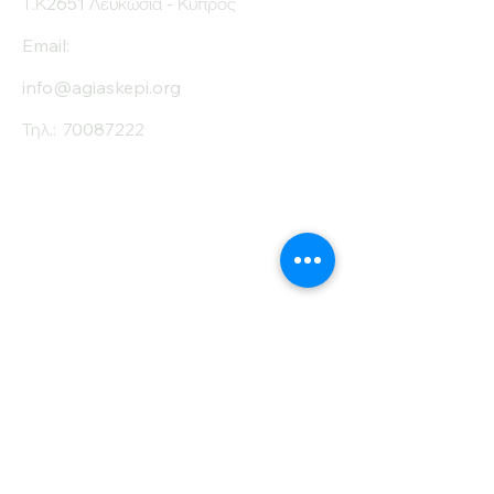
Τ.Κ2651 Λευκωσία - Κύπρος
Email:
info@agiaskepi.org
Τηλ.:
70087222
Εγγραφείτε στο
Ενημερωτικό μας
Δελτίο
Όνομα
Επίθετο