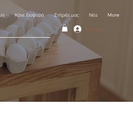
μα
Κάνε Εισφορά
Στήριξε μας
Νέα
More
Σύνδεση