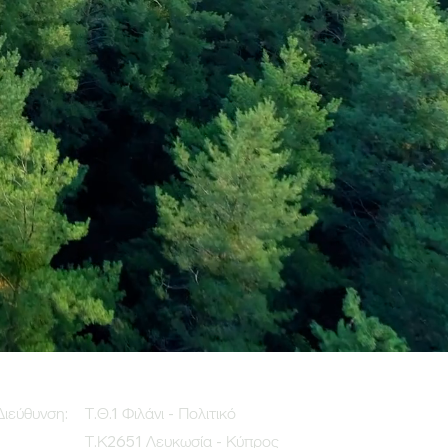
Διεύθυνση:
Τ.Θ.1 Φιλάνι - Πολιτικό
Τ.Κ2651 Λευκωσία - Κύπρος