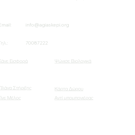
Email:
info@agiaskepi.org
Τηλ.:
70087222
Κάνε Εισφορά
Ψώνισε Βιολογικά
Πλάνα Στήριξης
Κάρτα Δώρου
Γίνε Μέλος
Αντί μπομπονιέρας
Οι Κοινωνικοί μας Εταίροι