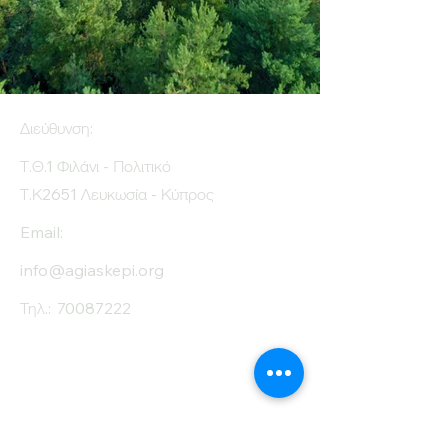
Διεύθυνση:
Τ.Θ.1 Φιλάνι - Πολιτικό
Τ.Κ2651 Λευκωσία - Κύπρος
Email:
info@agiaskepi.org
Τηλ.:
70087222
Εγγραφείτε στο
Ενημερωτικό μας