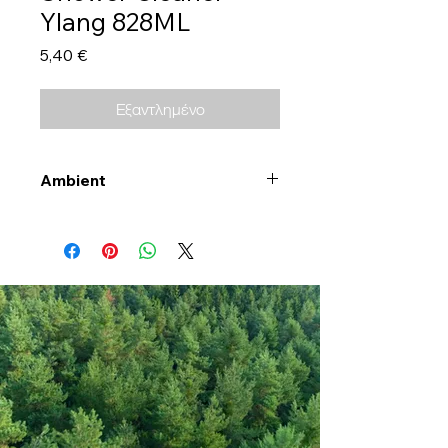
Ylang 828ML
Τιμή
5,40 €
Εξαντλημένο
Ambient