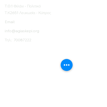
Τ.Θ.1 Φιλάνι - Πολιτικό
Τ.Κ2651 Λευκωσία - Κύπρος
Email:
info@agiaskepi.org
Τηλ.:
70087222
Εγγραφείτε στο
Ενημερωτικό μας
Δελτίο
Όνομα
Επίθετο