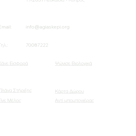
Email:
info@agiaskepi.org
Τηλ.:
70087222
Κάνε Εισφορά
Ψώνισε Βιολογικά
Πλάνα Στήριξης
Κάρτα Δώρου
Γίνε Μέλος
Αντί μπομπονιέρας
Οι Κοινωνικοί μας Εταίροι