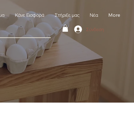
μα
Κάνε Εισφορά
Στήριξε μας
Νέα
More
Σύνδεση