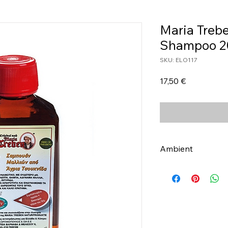
Maria Trebe
Shampoo 
SKU: ELO117
Τιμή
17,50 €
Ambient