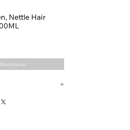
n, Nettle Hair
200ML
Εξαντλημένο