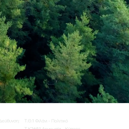
Διεύθυνση:
Τ.Θ.1 Φιλάνι - Πολιτικό
Τ.Κ2651 Λευκωσία - Κύπρος