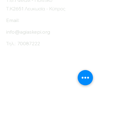
Τ.Θ.1 Φιλάνι - Πολιτικό
Τ.Κ2651 Λευκωσία - Κύπρος
Email:
info@agiaskepi.org
Τηλ.:
70087222
Εγγραφείτε στο
Ενημερωτικό μας
Δελτίο
Όνομα
Επίθετο