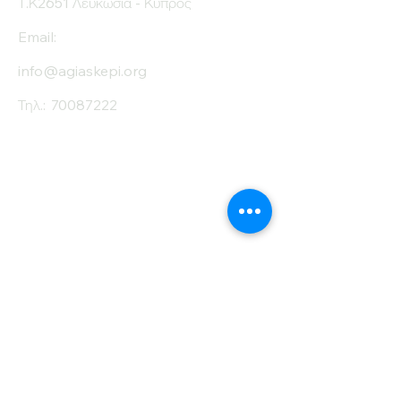
Τ.Κ2651 Λευκωσία - Κύπρος
Email:
info@agiaskepi.org
Τηλ.:
70087222
Εγγραφείτε στο
Ενημερωτικό μας
Δελτίο
Όνομα
Επίθετο