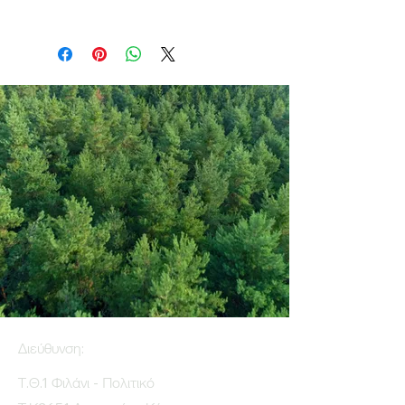
Διεύθυνση:
Τ.Θ.1 Φιλάνι - Πολιτικό