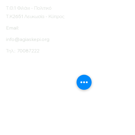
Τ.Θ.1 Φιλάνι - Πολιτικό
Τ.Κ2651 Λευκωσία - Κύπρος
Email:
info@agiaskepi.org
Τηλ.:
70087222
Εγγραφείτε στο
Ενημερωτικό μας
Δελτίο
Όνομα
Επίθετο