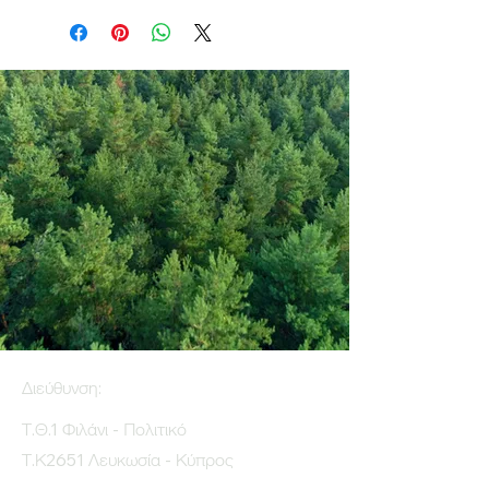
Διεύθυνση:
Τ.Θ.1 Φιλάνι - Πολιτικό
Τ.Κ2651 Λευκωσία - Κύπρος