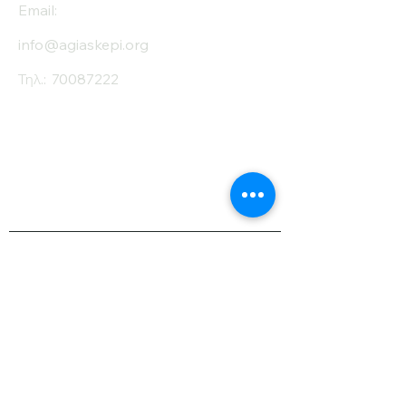
Email:
info@agiaskepi.org
Τηλ.:
70087222
Εγγραφείτε στο
Ενημερωτικό μας
Δελτίο
Όνομα
Επίθετο