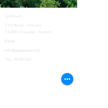
Διεύθυνση:
Τ.Θ.1 Φιλάνι - Πολιτικό
Τ.Κ2651 Λευκωσία - Κύπρος
Email:
info@agiaskepi.org
Τηλ.:
70087222
Εγγραφείτε στο
Ενημερωτικό μας
Δελτίο
Όνομα