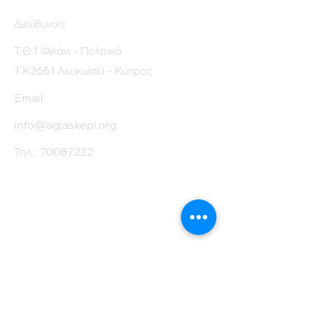
Διεύθυνση:
Τ.Θ.1 Φιλάνι - Πολιτικό
Τ.Κ2651 Λευκωσία - Κύπρος
Email:
info@agiaskepi.org
Τηλ.:
70087222
Εγγραφείτε στο
Ενημερωτικό μας
Δελτίο
Όνομα