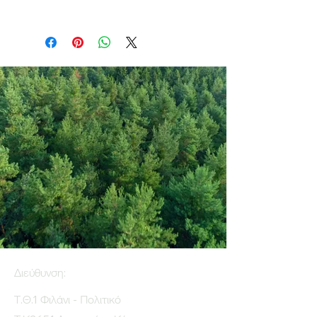
Διεύθυνση:
Τ.Θ.1 Φιλάνι - Πολιτικό