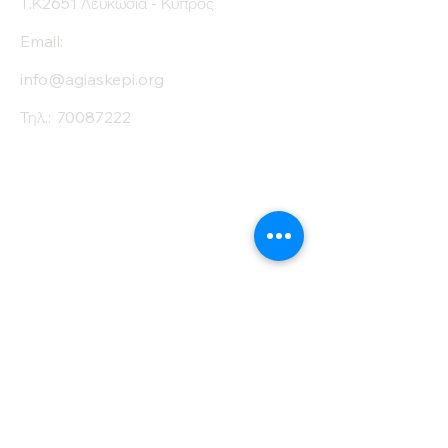
Τ.Κ2651 Λευκωσία - Κύπρος
Email:
info@agiaskepi.org
Τηλ.:
70087222
Εγγραφείτε στο
Ενημερωτικό μας
Δελτίο
Όνομα
Επίθετο