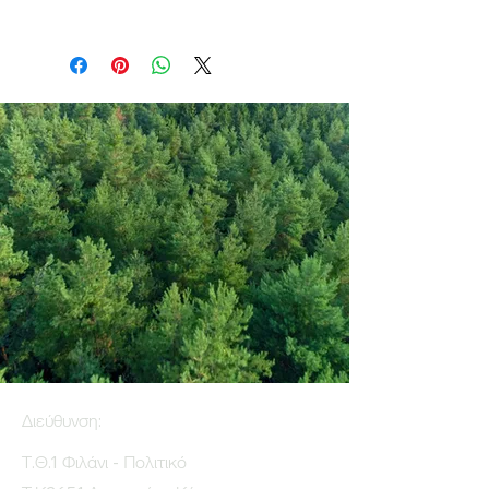
Διεύθυνση:
Τ.Θ.1 Φιλάνι - Πολιτικό