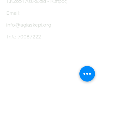
Τ.Κ2651 Λευκωσία - Κύπρος
Email:
info@agiaskepi.org
Τηλ.:
70087222
Εγγραφείτε στο
Ενημερωτικό μας
Δελτίο
Όνομα
Επίθετο