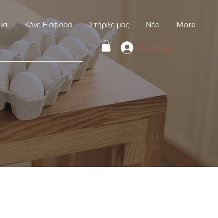
μα
Κάνε Εισφορά
Στήριξε μας
Νέα
More
Σύνδεση