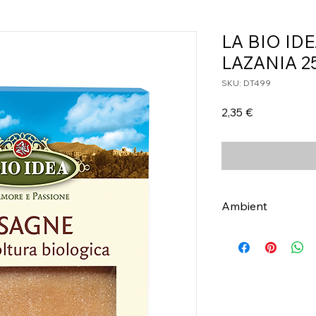
LA BIO I
LAZANIA 2
SKU: DT499
Τιμή
2,35 €
Ambient