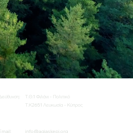
Διεύθυνση:
Τ.Θ.1 Φιλάνι - Πολιτικό
Τ.Κ2651 Λευκωσία - Κύπρος
Email:
info@agiaskepi.org