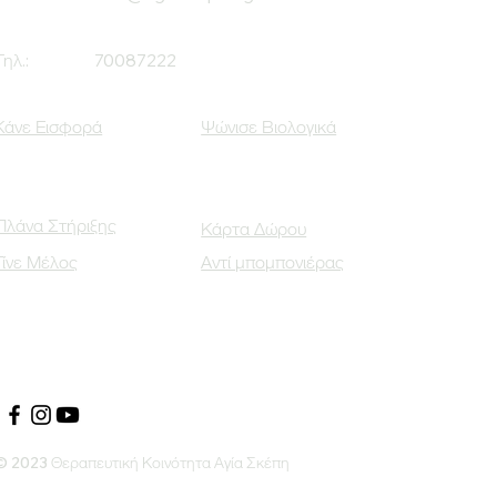
Τηλ.:
70087222
Κάνε Εισφορά
Ψώνισε Βιολογικά
Πλάνα Στήριξης
Κάρτα Δώρου
Γίνε Μέλος
Αντί μπομπονιέρας
Οι Κοινωνικοί μας Εταίροι
© 2023 Θεραπευτική Κοινότητα Αγία Σκέπη