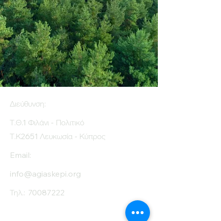
Διεύθυνση:
Τ.Θ.1 Φιλάνι - Πολιτικό
Τ.Κ2651 Λευκωσία - Κύπρος
Email:
info@agiaskepi.org
Τηλ.:
70087222