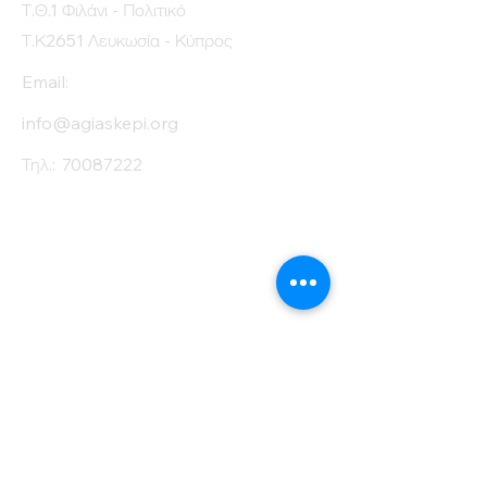
Τ.Θ.1 Φιλάνι - Πολιτικό
Τ.Κ2651 Λευκωσία - Κύπρος
Email:
info@agiaskepi.org
Τηλ.:
70087222
Εγγραφείτε στο
Ενημερωτικό μας
Δελτίο
Όνομα
Επίθετο