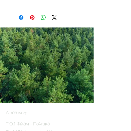
Διεύθυνση:
Τ.Θ.1 Φιλάνι - Πολιτικό