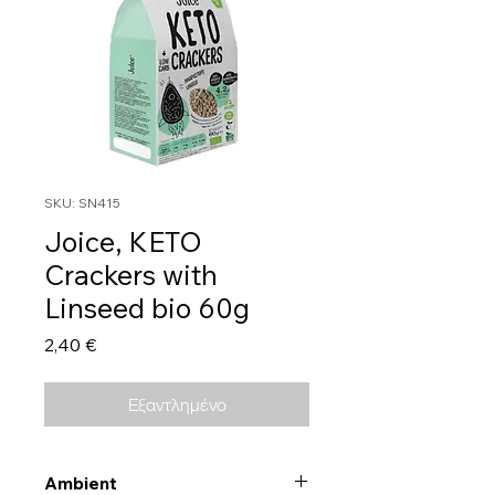
SKU: SN415
Joice, KETO
Crackers with
Linseed bio 60g
Τιμή
2,40 €
Εξαντλημένο
Ambient