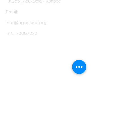
Τ.Κ2651 Λευκωσία - Κύπρος
Email:
info@agiaskepi.org
Τηλ.:
70087222
Εγγραφείτε στο
Ενημερωτικό μας
Δελτίο
Όνομα
Επίθετο