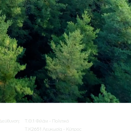
Διεύθυνση:
Τ.Θ.1 Φιλάνι - Πολιτικό
Τ.Κ2651 Λευκωσία - Κύπρος