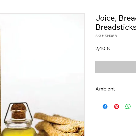
Joice, Brea
Breadsticks
SKU: SN388
Τιμή
2,40 €
Ambient