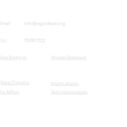
Email:
info@agiaskepi.org
Τηλ.:
70087222
Κάνε Εισφορά
Ψώνισε Βιολογικά
Πλάνα Στήριξης
Κάρτα Δώρου
Γίνε Μέλος
Αντί μπομπονιέρας
Οι Κοινωνικοί μας Εταίροι