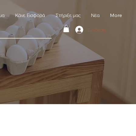
μα
Κάνε Εισφορά
Στήριξε μας
Νέα
More
Σύνδεση