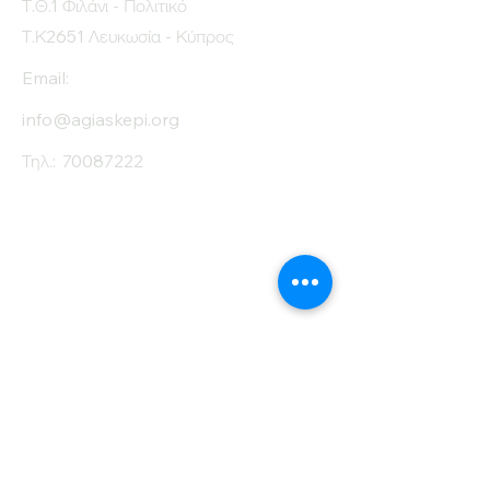
Τ.Θ.1 Φιλάνι - Πολιτικό
Τ.Κ2651 Λευκωσία - Κύπρος
Email:
info@agiaskepi.org
Τηλ.:
70087222
Εγγραφείτε στο
Ενημερωτικό μας
Δελτίο
Όνομα
Επίθετο