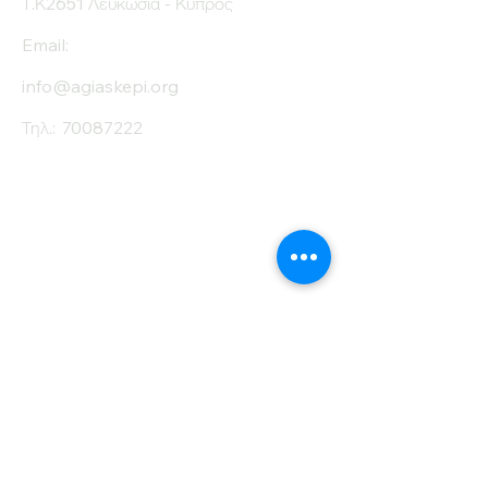
Τ.Κ2651 Λευκωσία - Κύπρος
Email:
info@agiaskepi.org
Τηλ.:
70087222
Εγγραφείτε στο
Ενημερωτικό μας
Δελτίο
Όνομα
Επίθετο