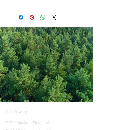
Διεύθυνση:
Τ.Θ.1 Φιλάνι - Πολιτικό