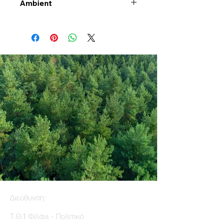
Ambient
Διεύθυνση:
Τ.Θ.1 Φιλάνι - Πολιτικό