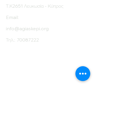
Τ.Κ2651 Λευκωσία - Κύπρος
Email:
info@agiaskepi.org
Τηλ.:
70087222
Εγγραφείτε στο
Ενημερωτικό μας
Δελτίο
Όνομα
Επίθετο