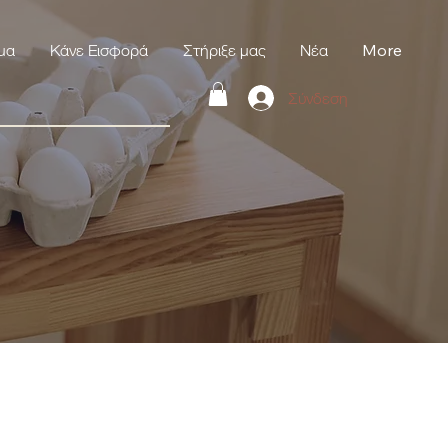
μα
Κάνε Εισφορά
Στήριξε μας
Νέα
More
Σύνδεση