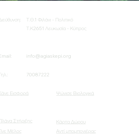
Διεύθυνση:
Τ.Θ.1 Φιλάνι - Πολιτικό
Τ.Κ2651 Λευκωσία - Κύπρος
Email:
info@agiaskepi.org
Τηλ.:
70087222
Κάνε Εισφορά
Ψώνισε Βιολογικά
Πλάνα Στήριξης
Κάρτα Δώρου
Γίνε Μέλος
Αντί μπομπονιέρας