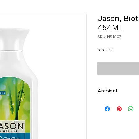
Jason, Bio
454ML
SKU: HS1607
Τιμή
9,90 €
Ambient