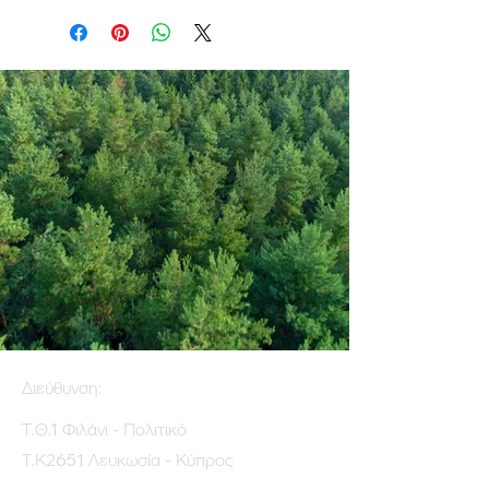
Διεύθυνση:
Τ.Θ.1 Φιλάνι - Πολιτικό
Τ.Κ2651 Λευκωσία - Κύπρος