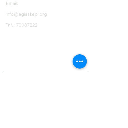
Email:
info@agiaskepi.org
Τηλ.:
70087222
Εγγραφείτε στο
Ενημερωτικό μας
Δελτίο
Όνομα
Επίθετο