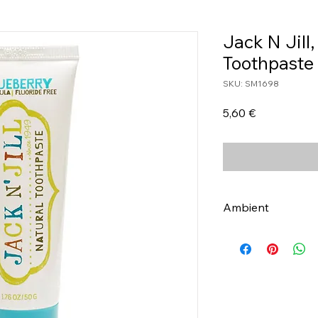
Jack N Jill
Toothpaste
SKU: SM1698
Τιμή
5,60 €
Ambient