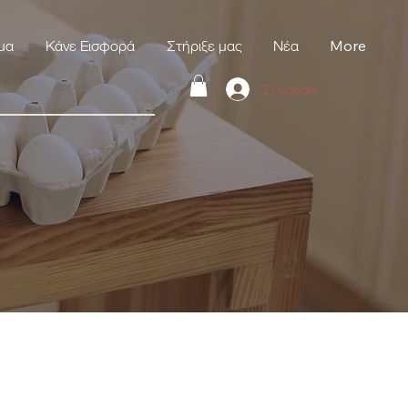
μα
Κάνε Εισφορά
Στήριξε μας
Νέα
More
Σύνδεση