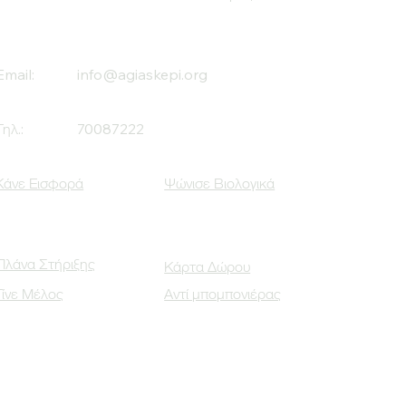
Email:
info@agiaskepi.org
Τηλ.:
70087222
Κάνε Εισφορά
Ψώνισε Βιολογικά
Πλάνα Στήριξης
Κάρτα Δώρου
Γίνε Μέλος
Αντί μπομπονιέρας
Οι Κοινωνικοί μας Εταίροι