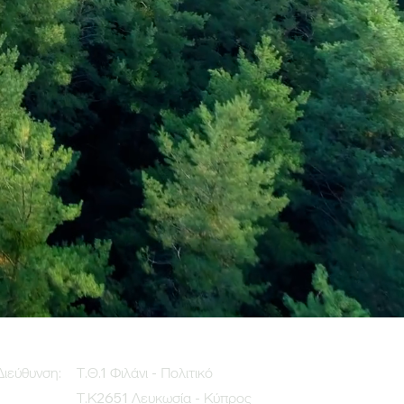
Διεύθυνση:
Τ.Θ.1 Φιλάνι - Πολιτικό
Τ.Κ2651 Λευκωσία - Κύπρος