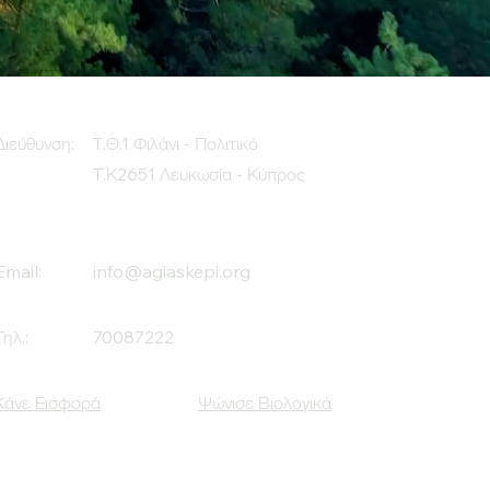
Διεύθυνση:
Τ.Θ.1 Φιλάνι - Πολιτικό
Τ.Κ2651 Λευκωσία - Κύπρος
Email:
info@agiaskepi.org
Τηλ.:
70087222
Κάνε Εισφορά
Ψώνισε Βιολογικά