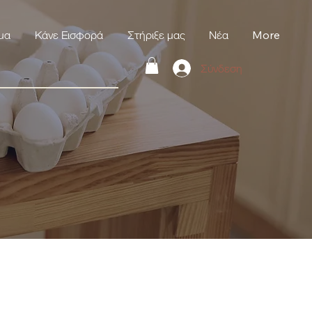
μα
Κάνε Εισφορά
Στήριξε μας
Νέα
More
Σύνδεση