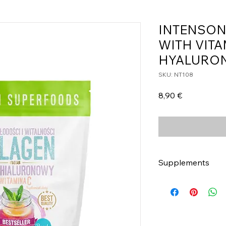
INTENSON
WITH VITA
HYALURON
SKU: NT108
Τιμή
8,90 €
Supplements