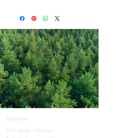
Διεύθυνση:
Τ.Θ.1 Φιλάνι - Πολιτικό