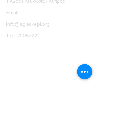
Τ.Κ2651 Λευκωσία - Κύπρος
Email:
info@agiaskepi.org
Τηλ.:
70087222
Εγγραφείτε στο
Ενημερωτικό μας
Δελτίο
Όνομα
Επίθετο