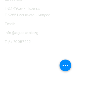
Τ.Θ.1 Φιλάνι - Πολιτικό
Τ.Κ2651 Λευκωσία - Κύπρος
Email:
info@agiaskepi.org
Τηλ.:
70087222
Εγγραφείτε στο
Ενημερωτικό μας
Δελτίο
Όνομα